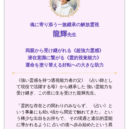
魂に寄り添う一族継承の解放霊視
龍輝
先生
両親から受け継がれる《超強力霊感》
潜在意識に繋がる《霊的視覚能力》
運命を塗り替える好転への大きな助力
《強い霊感を持つ透視能力者の父》 《占い師とし
て現役で活躍する母》から継承した 強い霊能力を
受け継ぎ、この世に生を受けた龍輝先生。
「霊的な存在との関わりのみならず、 《占い》と
いう事象にも幼い頃から間近で触れてきた」 とい
う稀少な出自をお持ちで、 その境遇と遺伝的霊能
に導かれるように 占いの道へ歩み始めたという異