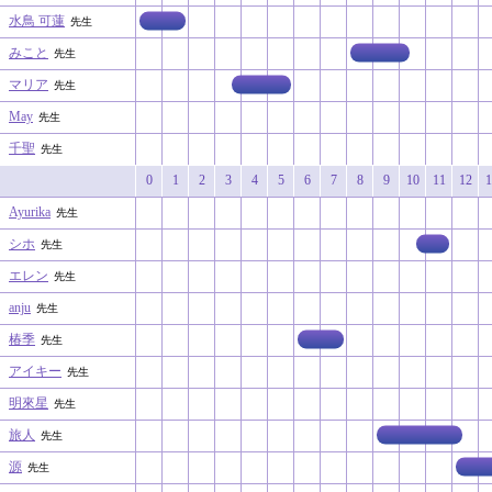
水鳥 可蓮
先生
みこと
先生
マリア
先生
May
先生
千聖
先生
0
1
2
3
4
5
6
7
8
9
10
11
12
1
Ayurika
先生
シホ
先生
エレン
先生
anju
先生
椿季
先生
アイキー
先生
明來星
先生
旅人
先生
源
先生