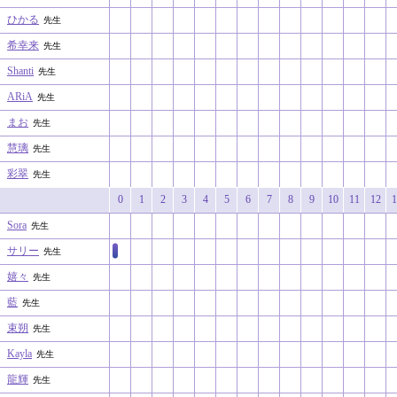
ひかる
先生
希幸来
先生
Shanti
先生
ARiA
先生
まお
先生
慧璃
先生
彩翠
先生
0
1
2
3
4
5
6
7
8
9
10
11
12
1
Sora
先生
サリー
先生
嬉々
先生
藍
先生
束朔
先生
Kayla
先生
龍輝
先生