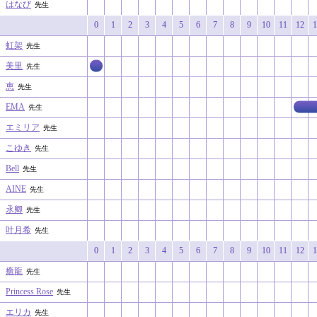
はなび
先生
0
1
2
3
4
5
6
7
8
9
10
11
12
1
虹架
先生
美里
先生
恵
先生
EMA
先生
エミリア
先生
こゆき
先生
Bell
先生
AINE
先生
氶卿
先生
叶月希
先生
0
1
2
3
4
5
6
7
8
9
10
11
12
1
癒龍
先生
Princess Rose
先生
エリカ
先生