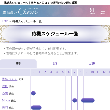
電話占いシェリール｜当たると口コミで評判の占い師を厳選
TOP
待機スケジュール一覧
待機スケジュール一覧
● 青色部分が占い師が待機している時間帯です。
● 左右にスクロールして各時間帯を見ることが出来ます。
8/8
8/9
8/10
0
1
2
3
4
5
6
7
8
9
10
11
12
1
恩慈 うらら
先生
咲良
先生
心想
先生
Miyon
先生
美羽
先生