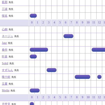
藍那
先生
三波
先生
惺名
先生
0
1
2
3
4
5
6
7
8
9
10
11
12
1
心絢
先生
ネージュ
先生
Jane
先生
春作
先生
叶多
先生
Soleil
先生
すずらん
先生
唯十鈴
先生
立夏
先生
Merlin
先生
0
1
2
3
4
5
6
7
8
9
10
11
12
1
月世見
先生