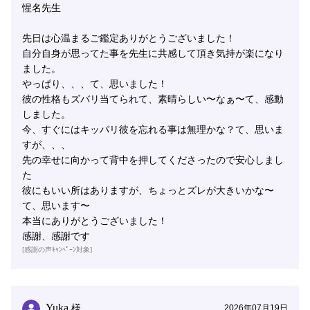
惺名先生
先日は心温まるご鑑定ありがとうございました！
自分自身が思ってた事を先生に共感して頂き気持が楽になり
ました。
やっぱり、、、て、思いました！
彼の性格もズバリ当てられて、素晴らしい〜なぁ〜て、感動
しました。
今、すぐにはキッパリ彼を忘れる事は無理かな？て、思いま
すが、、、
先の幸せに向かって背中を押してくださったので安心しまし
た
彼にもいい所はありますが、ちょっとズレが大きいかな〜
て、思います〜
本当にありがとうございました！
感謝、感謝です
[感謝の声ｷｬﾝﾍﾟｰﾝ対象]
Yuka
様
2026年07月19日