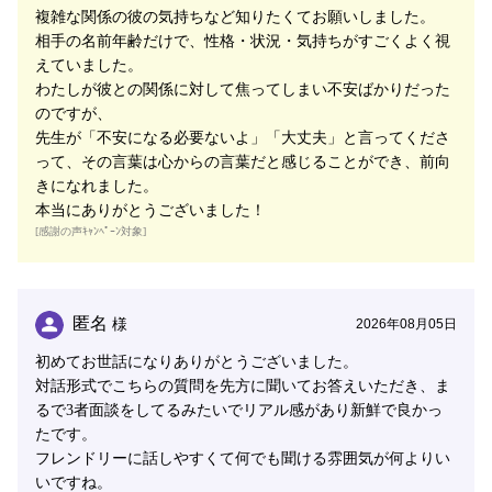
複雑な関係の彼の気持ちなど知りたくてお願いしました。
相手の名前年齢だけで、性格・状況・気持ちがすごくよく視
えていました。
わたしが彼との関係に対して焦ってしまい不安ばかりだった
のですが、
先生が「不安になる必要ないよ」「大丈夫」と言ってくださ
って、その言葉は心からの言葉だと感じることができ、前向
きになれました。
本当にありがとうございました！
[感謝の声ｷｬﾝﾍﾟｰﾝ対象]
匿名
様
2026年08月05日
初めてお世話になりありがとうございました。
対話形式でこちらの質問を先方に聞いてお答えいただき、ま
るで3者面談をしてるみたいでリアル感があり新鮮で良かっ
たです。
フレンドリーに話しやすくて何でも聞ける雰囲気が何よりい
いですね。