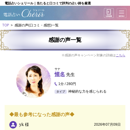
電話占いシェリール｜当たると口コミで評判の占い師を厳選
TOP
感謝の声(口コミ・感想)一覧
感謝の声一覧
※感謝の声キャンペーン対象の詳細は
こちら
サナ
惺名
先生
1分 / 280円
神秘的な力を感じられる
タイプ
◆最も参考になった感謝の声◆
yk
様
2026年07月09日