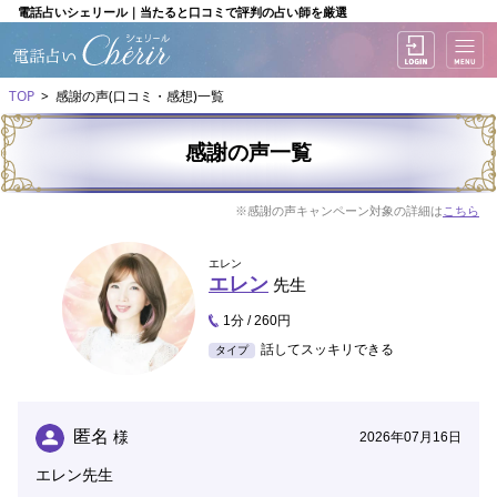
電話占いシェリール｜当たると口コミで評判の占い師を厳選
TOP
感謝の声(口コミ・感想)一覧
感謝の声一覧
※感謝の声キャンペーン対象の詳細は
こちら
エレン
エレン
先生
1分 / 260円
話してスッキリできる
タイプ
匿名
様
2026年07月16日
エレン先生