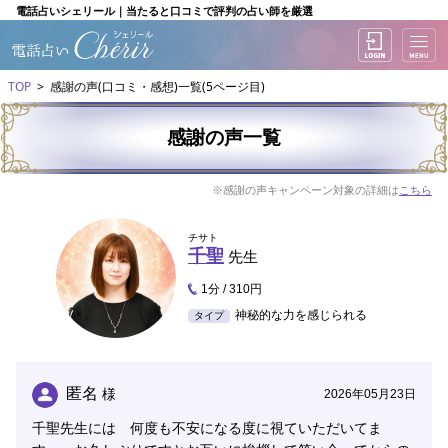
電話占いシェリール｜当たると口コミで評判の占い師を厳選
TOP
感謝の声(口コミ・感想)一覧(5ページ目)
感謝の声一覧
※感謝の声キャンペーン対象の詳細は
こちら
チサト
千聖
先生
1分 / 310円
神秘的な力を感じられる
タイプ
匿名
様
2026年05月23日
千聖先生には 何度も不安になる度に視ていただいてま