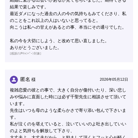
結婚に繋がる出会いがあるか見てもらいました。期待できる
結果で楽しみです。
最近ダメになった過去の人の今の気持ちもみてくださり、私
のことをこれ以上の人はいないと思ってると。
向こうは私への甘えがあるとの事、本当にその通りでした。
私の今を大切にしよう、と改めて思い直しました。
ありがとうございました。
[感謝の声ｷｬﾝﾍﾟｰﾝ対象]
匿名
様
2026年05月12日
複雑恋愛の彼との事で、大きく自分が傷付いたり、深い悲し
みや悩みに直面した時には必ず千聖先生に相談させて頂いて
います。
先生はいつも母のような柔らかさで寄り添い包んで下さいま
す。
私が泣くのを堪えていると、泣いていいのよ吐き出していい
のよと気持ちを解放して下さり、
大丈夫よ、大丈夫だから、と励まして頂くとフッと心が軽く