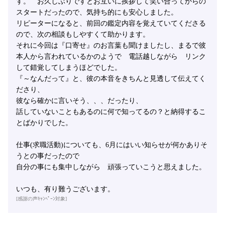
す。 お久しぶりですとお互いに挨拶して笑い合ってからの
スタートだったので、気持ち的にも安心しました。
リピーターになると、前回の鑑定内容を覚えていてくださる
ので、次の相談もしやすくて助かります。
それに今回は『口寄せ』のお言葉も聞けましたし、まるで彼
本人から言われているかのようで 電話越しながら リンク
して錯覚してしまうほどでした。
『～なんだって』と、彼の本音をきちんと見透して伝えてく
ださり、
彼なら確かに言いそう、、、だったり、
話していないこともあるのに何で知ってるの？と納得するこ
とばかりでした。
仕事(求職活動)についても、6月にはいい知らせが何かありそ
うとの事だったので
自分の事にも集中しながら 頑張っていこうと思えました。
いつも、有り難うございます。
[感謝の声ｷｬﾝﾍﾟｰﾝ対象]