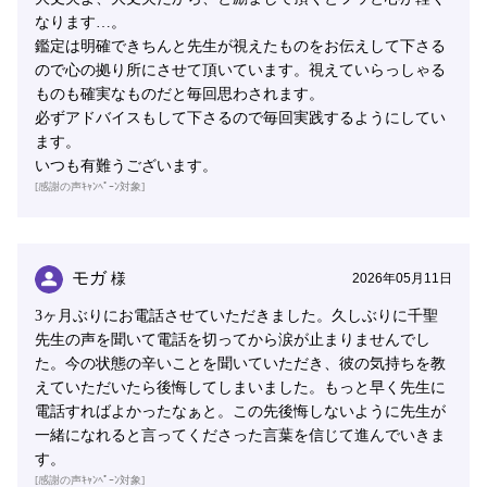
なります…。
鑑定は明確できちんと先生が視えたものをお伝えして下さる
ので心の拠り所にさせて頂いています。視えていらっしゃる
ものも確実なものだと毎回思わされます。
必ずアドバイスもして下さるので毎回実践するようにしてい
ます。
いつも有難うございます。
[感謝の声ｷｬﾝﾍﾟｰﾝ対象]
モガ
様
2026年05月11日
3ヶ月ぶりにお電話させていただきました。久しぶりに千聖
先生の声を聞いて電話を切ってから涙が止まりませんでし
た。今の状態の辛いことを聞いていただき、彼の気持ちを教
えていただいたら後悔してしまいました。もっと早く先生に
電話すればよかったなぁと。この先後悔しないように先生が
一緒になれると言ってくださった言葉を信じて進んでいきま
す。
[感謝の声ｷｬﾝﾍﾟｰﾝ対象]