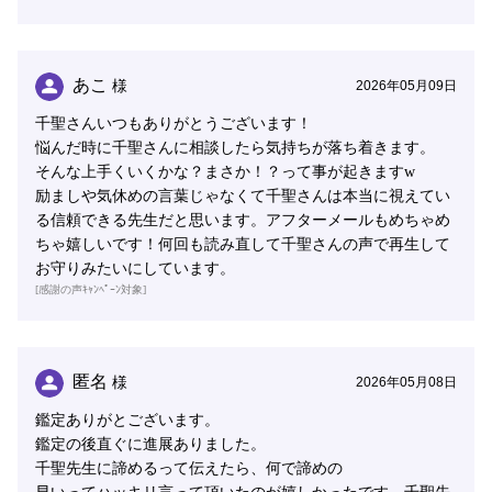
あこ
様
2026年05月09日
千聖さんいつもありがとうございます！
悩んだ時に千聖さんに相談したら気持ちが落ち着きます。
そんな上手くいくかな？まさか！？って事が起きますw
励ましや気休めの言葉じゃなくて千聖さんは本当に視えてい
る信頼できる先生だと思います。アフターメールもめちゃめ
ちゃ嬉しいです！何回も読み直して千聖さんの声で再生して
お守りみたいにしています。
[感謝の声ｷｬﾝﾍﾟｰﾝ対象]
匿名
様
2026年05月08日
鑑定ありがとございます。
鑑定の後直ぐに進展ありました。
千聖先生に諦めるって伝えたら、何で諦めの