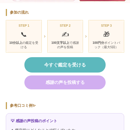
参加の流れ
STEP 1
STEP 2
STEP 3
📞
✍️
🎁
›
›
10分以上
の鑑定を受
100文字以上
で感謝
100円分
ポイントバ
ける
の声を投稿
ック（最大5回）
今すぐ鑑定を受ける
感謝の声を投稿する
参考口コミ例✨
💡 感謝の声投稿のポイント