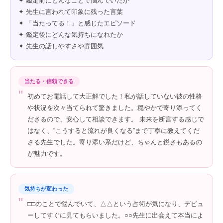
✦ 鑑定前にどんなことで悩んでいたか
✦ 先生に言われて印象に残った言葉
✦ 「当たってる！」と感じたエピソード
✦ 鑑定後にどんな気持ちになれたか
✦ 先生の話しやすさや雰囲気
当たる・信頼できる
"
初めてお電話して大正解でした！私が話していない彼の性格
や状況を次々当てられて驚きました。穏やかで寄り添ってく
ださるので、安心して相談できます。 未来を断言する感じで
はなく、“こうすると流れが良くなる”まで丁寧に教えてくだ
さる先生でした。寄り添い系だけど、ちゃんと鋭さもあるの
が魅力です。
気持ちが変わった
"
□□のことで悩んでいて、△△という占術が気になり、デビュ
ーしてすぐに見てもらいました。○○先生に出会えて本当によ