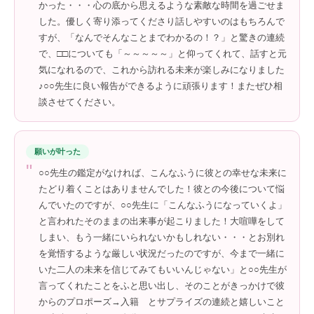
かった・・・心の底から思えるような素敵な時間を過ごせま
した。優しく寄り添ってくださり話しやすいのはもちろんで
すが、「なんでそんなことまでわかるの！？」と驚きの連続
で、□□についても「～～～～～」と仰ってくれて、話すと元
気になれるので、これから訪れる未来が楽しみになりました
♪○○先生に良い報告ができるように頑張ります！またぜひ相
談させてください。
願いが叶った
"
○○先生の鑑定がなければ、こんなふうに彼との幸せな未来に
たどり着くことはありませんでした！彼との今後について悩
んでいたのですが、○○先生に「こんなふうになっていくよ」
と言われたそのままの出来事が起こりました！大喧嘩をして
しまい、もう一緒にいられないかもしれない・・・とお別れ
を覚悟するような厳しい状況だったのですが、今まで一緒に
いた二人の未来を信じてみてもいいんじゃない」と○○先生が
言ってくれたことをふと思い出し、そのことがきっかけで彼
からのプロポーズ→入籍 とサプライズの連続と嬉しいこと