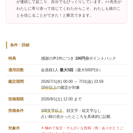
が連続して起こり、自分でもびっくりしています。○○先生が
わたしに寄り添って信じてくれたからこそ、わたしも彼のこ
とを信じることができた！と断言できます。
条件・詳細
特典
感謝の声1件につき
100円分
ポイントバック
適用回数
会員様1人
最大5回
（最大500円分）
鑑定期間
2026/7/1(水) 00:00 ～ 7/31(金) 23:59
10分以上
の鑑定が対象
投稿期限
2026/8/1(土) 12:00 まで
投稿条件
100文字以上
、顔文字・絵文字なし
占い師の良かったところを具体的に記載
対象外
✕ 極めて短文・ぞんざいな投稿（例：ありがとうご