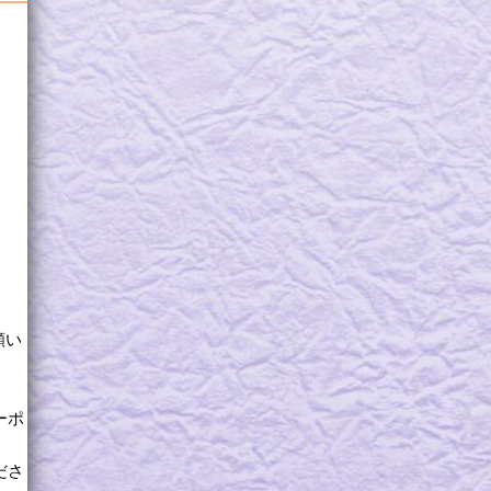
願い
ーポ
ださ