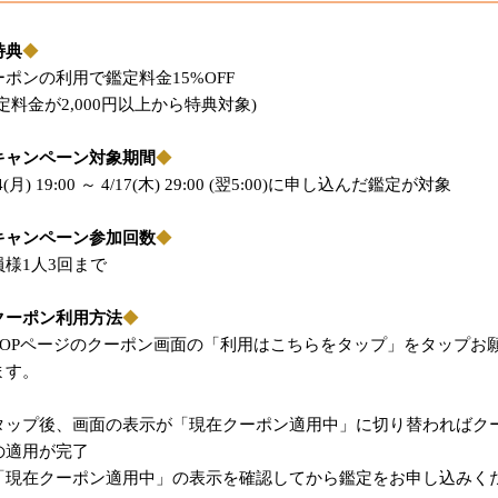
特典
◆
ーポンの利用で鑑定料金15%OFF
定料金が2,000円以上から特典対象)
キャンペーン対象期間
◆
14(月) 19:00 ～ 4/17(木) 29:00 (翌5:00)に申し込んだ鑑定が対象
キャンペーン参加回数
◆
員様1人3回まで
クーポン利用方法
◆
TOPページのクーポン画面の「利用はこちらをタップ」をタップお
ます。
タップ後、画面の表示が「現在クーポン適用中」に切り替わればク
の適用が完了
「現在クーポン適用中」の表示を確認してから鑑定をお申し込みく