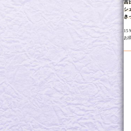
吉
シ
き
1
お