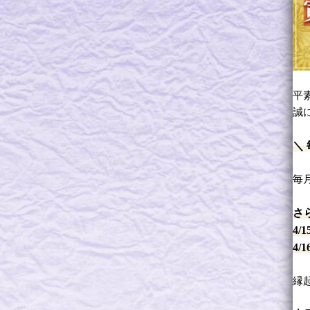
平
誠
＼
毎
さ
4/
4/
縁