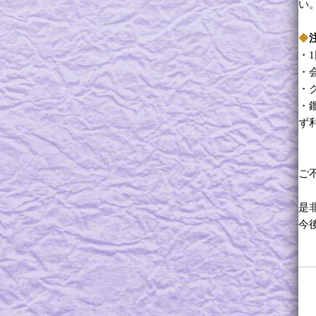
い
◆
・
・
・
・
ず
ご
是
今