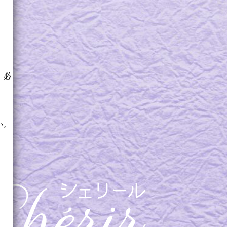
。必
い。