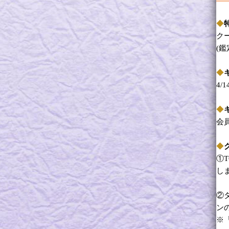
◆
ク
(鑑
◆
4/
◆
会
◆
①
し
②
ン
※