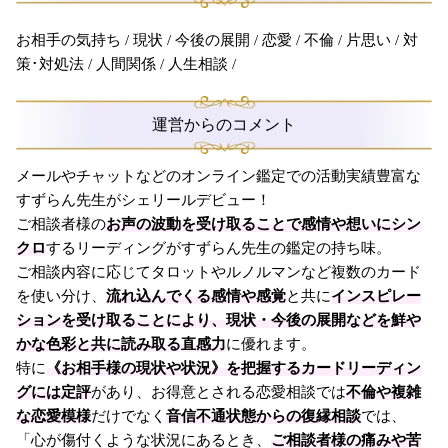
お相手の気持ち / 現状 / 今後の展開 / 恋愛 / 不倫 / 片思い / 対
策･対処法 / 人間関係 / 人生相談 /
運営からのコメント
メールやチャットなどのオンライン鑑定での活動実績豊富な
すずらん先生がシェリールデビュー！
ご相談者様の
お声の波動を受け取ることで感情や想いにシン
クロ
するリーディングがすずらん先生の鑑定の持ち味。
ご相談内容に応じてタロットやルノルマンなど複数のカード
を使い分け、
流れ込んでくる感情や感覚
と共に
インスピレー
ションを受け取ることにより、現状・今後の展開などを鮮や
かな色彩と共に読み取る直感力
に優れます。
特に
《お相手様の現状や状況》を把握するカードリーディン
グには定評
があり、お得意とされる恋愛相談では
不倫や複雑
な恋愛模様
だけでなく
音信不通状態からの復縁相談
では、
「心が傷付くような状況にあるとき、
ご相談者様の痛みや苦