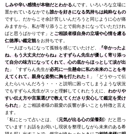
しみや辛い感情が本物だとわかる
んです。いろいろな立場に
置かれているなかでも
誰かを好きになる気持ちは純粋なもの
ですし、だからこそ余計苦しいんだろうと同じように心が痛
みますから、私が寄り添うことで前向きになっていただけれ
ばと思うばかりです」と
ご相談者様自身の立場や心情を慮る
仁徳厚い鑑定観
をお持ちです。
「一人ぼっちになって孤独を感じていたけど、
『辛かったよ
ね、もう大丈夫だからね』とすずらん先生が優しく寄り添っ
て自分の味方になってくれて、心の底からほっとして涙が出
た
」「すずらん先生が
必死に一生懸命に私の未来のことを考
えてくれて、親身な姿勢に胸を打たれた！
」「どうやって伝
えたらいいんだろう・・・と説明に困ってしまうような状況
でもすずらん先生がスッと理解してくれたうえに、
わかりや
すい伝え方や言葉選びで教えてくださり安心して鑑定を受け
られた
」とご相談者様の親愛の反響が多いことも特徴と言え
ます。
「私にとって占いとは、《
元気が出る心の栄養剤
》だと思っ
ています！お話をお伺いし現状を整理しながら未来のある希