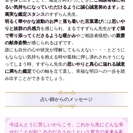
望を探し出すことで、鑑定が終わったときに
ご相談者様に明
るい気持ちになっていただけるように誠心誠意努めます」と
篤実な鑑定スタンス
のすずらん先生。
明るく華やかな波動のお声
と
落ち着いた言葉選び
には
思いや
りと抜群の共感力
を感じられ、まるですずらん先生が
すぐ隣
で寄り添ってくださるような暖かみ
やご相談者様想いの
親愛
の献身姿勢
が感じられるはずです。
誰にも自分の心や状況が理解してもらえない・・・とどうに
もならない気持ちを抱える時や孤独に押し潰れされそうにな
ってしまう時、すずらん先生の
思いやりと真心に溢れる誠意
に満ちた鑑定
で心の軸を立て直し、幸福な明日への一歩を踏
み出すことができるでしょう。
占い師からのメッセージ
今ほんとうに苦しいからこそ、これから先にどんな幸
せなことが起こるのだろうか！という貴方の未来を私