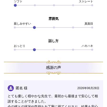
ソフト
ストレート
「どう伝えたらいいんだろう」
「わかってもらえなかったらどうしよう」
気持ちを心の中に閉じ込め、自分の本音を伝える事を諦
雰囲気
めて過ごしていました。
親しみやすい
真面目
そんな時、私の心を救ってくれたのが【占い】でした。
話し方
カードは、暗闇の中にそっと小さな灯りを灯してくれる
おっとり
ハキハキ
ようなメッセージを届けてくれます。
九星気学や四柱推命は、その人本来の優しさや魅力、魂
の性質を教えてくれます。
感謝の声
私は、
◇スピリチュアル
◇タロットカード
匿名 様
2026年06月28日
◇ルノルマンカード
◇オラクルカード
とても優しく穏やかな先生で、最初から最後まで安心して相
◇九星気学
談することができました。
◇四柱推命
今の彼との状況や気持ちを丁寧に視てくださり、結果も安心