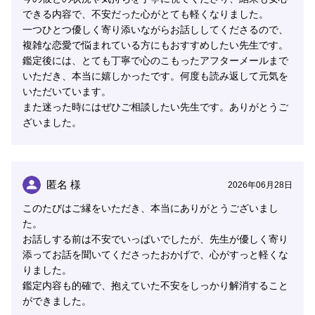
できる内容で、不安だった心がとても軽くなりました。
などを使いながら、おひとりおひとりの心に寄り添う鑑
一つひとつ優しく寄り添いながらお話ししてくださるので、
定を大切にしています。
複雑な恋愛で悩まれている方にもおすすめしたい先生です。
鑑定後には、とても丁寧で心のこもったアフターメールまで
恋愛、人間関係、仕事、家族のこと・・・
いただき、本当に嬉しかったです。何度も読み返して元気を
どんなお悩みでも大丈夫です。
いただいています。
また迷った時にはぜひご相談したい先生です。ありがとうご
お話がまとまっていなくても大丈夫。
ざいました。
うまく言葉にできなくても大丈夫。
整わないまま、そのままのお気持ちでお越しください
ね。
匿名 様
2026年06月28日
このたびはご縁をいただき、本当にありがとうございまし
鑑定が終わる頃には、
た。
「少し心が軽くなった」
お話しする前は不安でいっぱいでしたが、先生が優しく寄り
「安心した」
添ってお話を聞いてくださったおかげで、心がすっと軽くな
「また頑張れそう」
りました。
鑑定内容も的確で、抱えていた不安をしっかり解消すること
そう思っていただけるような、あたたかい時間をお届け
ができました。
したいと思っています。