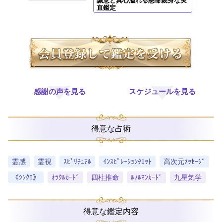
誠意と真心溢れる懸命親身な実
直鑑定
感謝の声を見る
スケジュールを見る
得意な占術
霊感
霊視
ｽﾋﾟﾘﾁｭｱﾙ
ｲﾝｽﾋﾟﾚｰｼｮﾝﾀﾛｯﾄ
高次元ﾒｯｾｰｼﾞ
《ｼﾝｸﾛ》
ｵﾗｸﾙｶｰﾄﾞ
四柱推命
ﾙﾉﾙﾏﾝｶｰﾄﾞ
九星気学
得意な鑑定内容