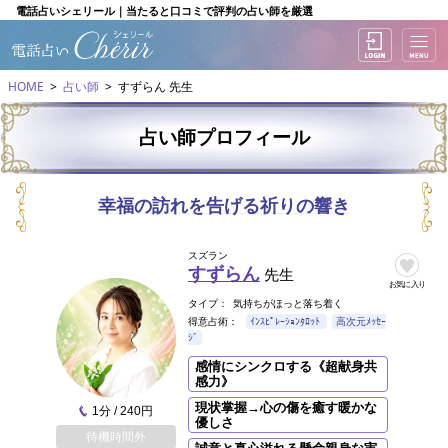
電話占いシェリール｜当たると口コミで評判の占い師を厳選
HOME
占い師
すずらん 先生
占い師プロフィール
幸福の訪れを告げる祈りの響き
スズラン
すずらん
先生
お気に入り
タイプ：
気持ちがほっと落ち着く
得意占術：
ｲﾝｽﾋﾟﾚｰｼｮﾝﾀﾛｯﾄ
高次元ﾒｯｾｰ
ｼﾞ
感情にシンクロする《超献身共
感力》
現状掌握→心の傷を癒す暖かな
1分 / 240円
優しさ
待機時間外