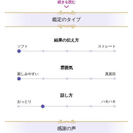
「付き合い始めた彼氏が信じられそうな人か、信頼でき
続きを読む
るあなたに見てほしい！」と、恋愛相談を受けることも
よくありました。
鑑定のタイプ
長い鑑定師生活のなかで2万件以上のご相談者様とご縁が
あり、たくさんの皆様のお手伝いをしながら輝かしい成
就を見届けることができております。
結果の伝え方
望みを諦めず努力が実を結んだ皆様の傍でお力添えでき
ソフト
ストレート
ることに、わたしのほうがいつも幸せや喜びをいただく
ばかりです。
雰囲気
もちろんどんなお悩みでも預けていただくことに有難さ
親しみやすい
真面目
を感じておりますが、今でも恋愛相談は大歓迎！
特に不倫や複雑な恋愛など、《相手がいらっしゃる方と
どうしたらこの先うまくいくか》など、《関係性を発展
話し方
させるための前向きな鑑定》を得意としています。
おっとり
ハキハキ
「相手がいる人への恋愛なんて、否定されることばかり
で誰にもわかってもらえない・・・」
「状況が難しいとわかっているから、もう諦めたほうが
感謝の声
いいのかな？」と、心が折れそうになってしまうこと