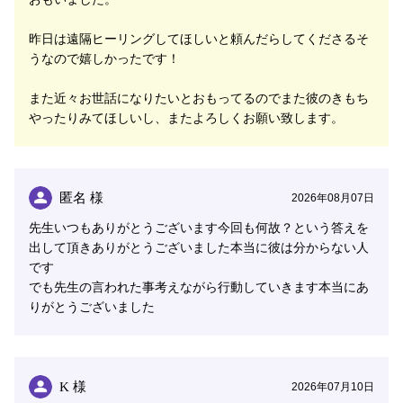
お話していただければいただけるほどたくさんの気持ち
昨日は遠隔ヒーリングしてほしいと頼んだらしてくださるそ
に繋がりやすいので、深い部分にシンクロしやすくする
うなので嬉しかったです！
ためにも、お心のうちを預けてどうぞいろいろお話を聞
かせてくださいね。
また近々お世話になりたいとおもってるのでまた彼のきもち
やったりみてほしいし、またよろしくお願い致します。
《この世にたったひとりの大切なあなた》が笑顔になっ
て、元気になっていただけるために、いつでもお電話を
お待ちしております。
匿名 様
2026年08月07日
＝＝＝＝＝＝＝＝＝＝＝＝＝＝＝
先生いつもありがとうございます今回も何故？という答えを
★･*.｡:シェリール運営よりお知らせ:.｡*･★
出して頂きありがとうございました本当に彼は分からない人
です
電話占いシェリールの超人気鑑定師・
エミリア先生監修
でも先生の言われた事考えながら行動していきます本当にあ
のデジタルコンテンツ
がリリースされました！
りがとうございました
併せて、
エミリア先生の鑑定師インタビュー記事
も公開
中！
エミリア先生の《驚異のシンクロ超感覚》の御力を、ぜ
K 様
2026年07月10日
ひシェリールの電話鑑定にてご体感ください。