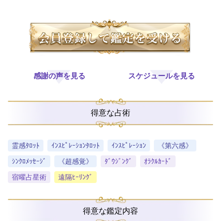
感謝の声を見る
スケジュールを見る
得意な占術
霊感ﾀﾛｯﾄ
ｲﾝｽﾋﾟﾚｰｼｮﾝﾀﾛｯﾄ
ｲﾝｽﾋﾟﾚｰｼｮﾝ
《第六感》
ｼﾝｸﾛﾒｯｾｰｼﾞ
《超感覚》
ﾀﾞｳｼﾞﾝｸﾞ
ｵﾗｸﾙｶｰﾄﾞ
宿曜占星術
遠隔ﾋｰﾘﾝｸﾞ
得意な鑑定内容