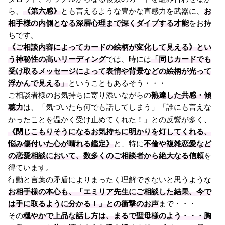
ら、
《第六感》
とも言えるような豊かな直感力を武器に、
お
相手様の内側となる深層心理まで深くダイブする才能
をお持
ちです。
《ご相談内容によってカードの絵柄が変化して見える》とい
う神秘性の高いリーディング
では、時には
「同じカードでも
受け取るメッセージによって表情や背景などの絵柄が光って
浮かんで見える」
ということもあるそう・・・
ご相談者様のお気持ちに寄り添いながらの
熟達した共感・傾
聴力
は、「気づいたら何でも話してしまう」「誰にも言えな
かったことを温かく受け止めてくれた！」との反響が多く、
《閉じこもりそうになるお気持ちに明かりを灯してくれる、
悩み傷付いた心が晴れる鑑定》
と、特に
不倫や複雑恋愛など
の恋愛相談において、数多くのご相談者から絶大なる信頼
を
得ています。
行動と言葉の矛盾によりまったく理解できないと思うような
お相手様の本心も、「エミリア先生にご相談した結果、今で
は手に取るように分かる！」との衝撃のお声
まで・・・
その
穏やかで上品な話し方は、まるで聖母様のよう・・・胸