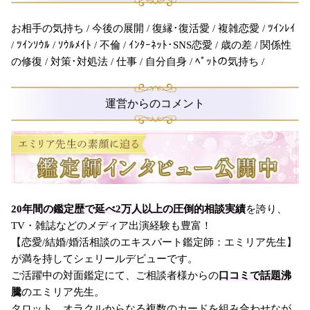
お相手の気持ち / 今後の展開 / 復縁･復活愛 / 複雑恋愛 / ﾂｲﾝﾚｲ
/ ﾂｲﾝｿｳﾙ / ｿｳﾙﾒｲﾄ / 不倫 / ｲﾝﾀｰﾈｯﾄ･SNS恋愛 / 歳の差 / 関係性
の修復 / 対策･対処法 / 仕事 / 自分自身 / ﾍﾟｯﾄの気持ち /
運営からのコメント
20年間の鑑定歴で延べ2万人以上の圧倒的相談実績
を誇り、
TV・雑誌などのメディア出演経験も豊富！
【恋愛/結婚/婚活相談のエキスパート鑑定師：エミリア先生】
が満を持してシェリールデビューです。
ご活躍中の対面鑑定にて、ご相談者様からの
口コミで話題沸
騰
のエミリア先生。
タロット、オラクルからなる複数のカードを組み合わせなが