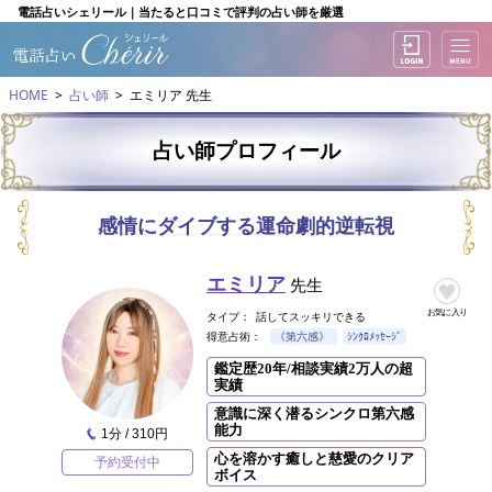
電話占いシェリール｜当たると口コミで評判の占い師を厳選
HOME
占い師
エミリア 先生
占い師プロフィール
感情にダイブする運命劇的逆転視
エミリア
先生
お気に入り
タイプ：
話してスッキリできる
得意占術：
《第六感》
ｼﾝｸﾛﾒｯｾｰｼﾞ
鑑定歴20年/相談実績2万人の超
実績
意識に深く潜るシンクロ第六感
能力
1分 / 310円
心を溶かす癒しと慈愛のクリア
予約受付中
ボイス