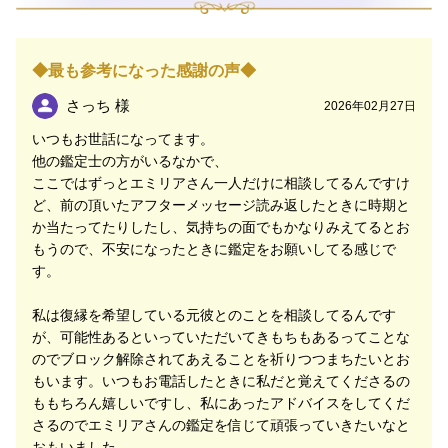
も、時にはありますよね。
ネガティブに感じてしまうような現状があっても、その
◆最も参考になった感謝の声◆
裏側を占いでみていくことで思いもよらない真意が見つ
かることも。
さっち 様
2026年02月27日
いつもお世話になってます。
あなたがひとりでは見つけられなくても、わたしとふた
他の鑑定士の方がいるなかで、
りならできることや、占いであなたのお役に立てること
ここではずっとエミリアさん一人だけに相談してるんですけ
がきっとたくさんあります。
ど、前の頂いたアフターメッセージ読み返したときに時期と
か当たってたりしたし、気持ちの面でもかなりみえてるとお
いつも周囲のために努力をし続けられるあなただからこ
もうので、不安になったときに鑑定をお願いしてる感じで
そ、時にはほっと一息つくことも必要です。
す。
不安と戦い、ひとりで頑張るあなたのそばには、いつで
私は復縁を希望している元彼とのことを相談してるんです
もわたしがいることを思い出していただけますように。
が、可能性あるといっていただいてきもちもあるってことな
のでブロック解除されてあえることを祈りつつまちたいとお
ご縁をいただいた皆様にお悩みを預けていただくからこ
もいます。いつもお電話したときに私だと覚えてくださるの
そ、信頼を預けていただけますよう、「どんなご相談で
ももちろん嬉しいですし、私にあったアドバイスをしてくだ
も主観を入れず、ご相談者様のお気持ちに寄り添って鑑
さるのでエミリアさんの鑑定を信じて頑張っていきたいなと
定する」ということを大切に考えています。
おもいました。