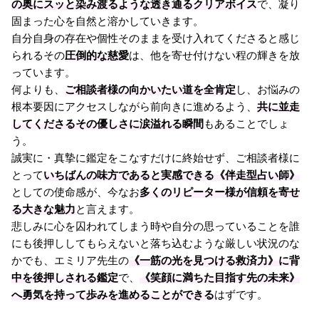
の奥にスッと染み渡るような透き通るクリアボイス
で、凝り
固まった心を自然と溶かしていきます。
自分自身の存在や個性そのままを受け入れてくださると感じ
られるその
圧倒的な慈愛
は、他を寄せ付けない程の輝きを放
っています。
何よりも、
ご相談者様の向かいたい道を全肯定
し、お悩みの
根本要因にアクセスしながら前向きに進めるよう、
共に並走
してくださるその優しさに涙溢れる瞬間
もあることでしょ
う。
誠実に・真摯に鑑定をこなすだけに終始せず、ご相談者様に
とって
いちばんの味方であると実感できる《伴走型占い師》
としての使命感が、今なお
多くのリピーター様が信頼を寄せ
る大きな魅力
と言えます。
悲しみに心を囚われてしまう時や自分の思っていることを誰
にも後押ししてもらえないと落ち込むような厳しい状況のな
かでも、エミリア先生の
《一筋の光を見つける救済力》に背
中を後押しされる鑑定
で、
《笑顔に満ちた目指す先の未来》
へ勇気を持って歩みを進めることができる
はずです。