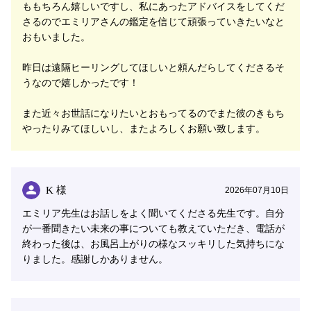
ももちろん嬉しいですし、私にあったアドバイスをしてくだ
も主観を入れず、ご相談者様のお気持ちに寄り添って鑑
さるのでエミリアさんの鑑定を信じて頑張っていきたいなと
定する」ということを大切に考えています。
おもいました。
お話していただければいただけるほどたくさんの気持ち
昨日は遠隔ヒーリングしてほしいと頼んだらしてくださるそ
に繋がりやすいので、深い部分にシンクロしやすくする
うなので嬉しかったです！
ためにも、お心のうちを預けてどうぞいろいろお話を聞
かせてくださいね。
また近々お世話になりたいとおもってるのでまた彼のきもち
やったりみてほしいし、またよろしくお願い致します。
《この世にたったひとりの大切なあなた》が笑顔になっ
て、元気になっていただけるために、いつでもお電話を
お待ちしております。
K 様
2026年07月10日
＝＝＝＝＝＝＝＝＝＝＝＝＝＝＝
エミリア先生はお話しをよく聞いてくださる先生です。自分
★･*.｡:シェリール運営よりお知らせ:.｡*･★
が一番聞きたい未来の事についても教えていただき、電話が
終わった後は、お風呂上がりの様なスッキリした気持ちにな
電話占いシェリールの超人気鑑定師・
エミリア先生監修
りました。感謝しかありません。
のデジタルコンテンツ
がリリースされました！
併せて、
エミリア先生の鑑定師インタビュー記事
も公開