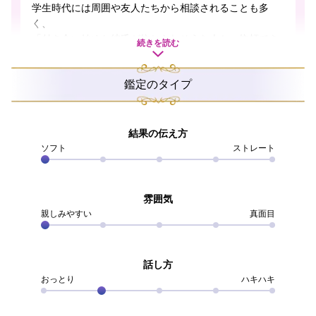
学生時代には周囲や友人たちから相談されることも多
く、
「付き合い始めた彼氏が信じられそうな人か、信頼でき
続きを読む
るあなたに見てほしい！」と、恋愛相談を受けることも
よくありました。
鑑定のタイプ
長い鑑定師生活のなかで2万件以上のご相談者様とご縁が
あり、たくさんの皆様のお手伝いをしながら輝かしい成
就を見届けることができております。
結果の伝え方
望みを諦めず努力が実を結んだ皆様の傍でお力添えでき
ソフト
ストレート
ることに、わたしのほうがいつも幸せや喜びをいただく
ばかりです。
雰囲気
もちろんどんなお悩みでも預けていただくことに有難さ
親しみやすい
真面目
を感じておりますが、今でも恋愛相談は大歓迎！
特に不倫や複雑な恋愛など、《相手がいらっしゃる方と
どうしたらこの先うまくいくか》など、《関係性を発展
話し方
させるための前向きな鑑定》を得意としています。
おっとり
ハキハキ
「相手がいる人への恋愛なんて、否定されることばかり