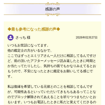
で誰にもわかってもらえない・・・」
「状況が難しいとわかっているから、もう諦めたほうが
感謝の声
いいのかな？」と、心が折れそうになってしまうこと
も、時にはありますよね。
ネガティブに感じてしまうような現状があっても、その
◆最も参考になった感謝の声◆
裏側を占いでみていくことで思いもよらない真意が見つ
かることも。
さっち 様
2026年02月27日
いつもお世話になってます。
あなたがひとりでは見つけられなくても、わたしとふた
他の鑑定士の方がいるなかで、
りならできることや、占いであなたのお役に立てること
ここではずっとエミリアさん一人だけに相談してるんですけ
がきっとたくさんあります。
ど、前の頂いたアフターメッセージ読み返したときに時期と
か当たってたりしたし、気持ちの面でもかなりみえてるとお
いつも周囲のために努力をし続けられるあなただからこ
もうので、不安になったときに鑑定をお願いしてる感じで
そ、時にはほっと一息つくことも必要です。
す。
不安と戦い、ひとりで頑張るあなたのそばには、いつで
私は復縁を希望している元彼とのことを相談してるんです
もわたしがいることを思い出していただけますように。
が、可能性あるといっていただいてきもちもあるってことな
のでブロック解除されてあえることを祈りつつまちたいとお
ご縁をいただいた皆様にお悩みを預けていただくからこ
もいます。いつもお電話したときに私だと覚えてくださるの
そ、信頼を預けていただけますよう、「どんなご相談で