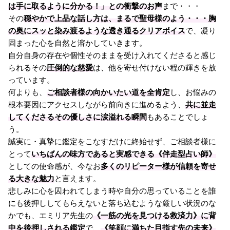
は手に取るように分かる！」との衝撃のお声
まで・・・
その
穏やかで上品な話し方は、まるで聖母様のよう・・・胸
の奥にスッと染み渡るような透き通るクリアボイス
で、凝り
固まった心を自然と溶かしていきます。
自分自身の存在や個性そのままを受け入れてくださると感じ
られるその
圧倒的な慈愛
は、他を寄せ付けない程の輝きを放
っています。
何よりも、
ご相談者様の向かいたい道を全肯定
し、お悩みの
根本要因にアクセスしながら前向きに進めるよう、
共に並走
してくださるその優しさに涙溢れる瞬間
もあることでしょ
う。
誠実に・真摯に鑑定をこなすだけに終始せず、ご相談者様に
とって
いちばんの味方であると実感できる《伴走型占い師》
としての使命感が、今なお
多くのリピーター様が信頼を寄せ
る大きな魅力
と言えます。
悲しみに心を囚われてしまう時や自分の思っていることを誰
にも後押ししてもらえないと落ち込むような厳しい状況のな
かでも、エミリア先生の
《一筋の光を見つける救済力》に背
中を後押しされる鑑定
で、
《笑顔に満ちた目指す先の未来》