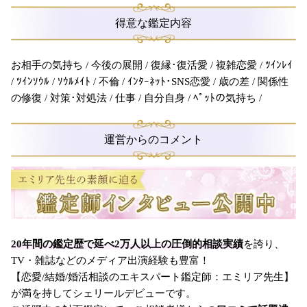
得意な鑑定内容
お相手の気持ち / 今後の展開 / 復縁･復活愛 / 複雑恋愛 / ﾂｲﾝﾚｲ
/ ﾂｲﾝｿｳﾙ / ｿｳﾙﾒｲﾄ / 不倫 / ｲﾝﾀｰﾈｯﾄ･SNS恋愛 / 歳の差 / 関係性
の修復 / 対策･対処法 / 仕事 / 自分自身 / ﾍﾟｯﾄの気持ち /
運営からのコメント
20年間の鑑定歴で延べ2万人以上の圧倒的相談実績
を誇り、
TV・雑誌などのメディア出演経験も豊富！
【恋愛/結婚/婚活相談のエキスパート鑑定師：エミリア先生】
が満を持してシェリールデビューです。