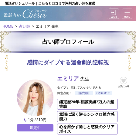
電話占いシェリール｜当たると口コミで評判の占い師を厳選
HOME
占い師
エミリア 先生
占い師プロフィール
感情にダイブする運命劇的逆転視
エミリア
先生
お気に入り
タイプ：
話してスッキリできる
得意占術：
《第六感》
ｼﾝｸﾛﾒｯｾｰｼﾞ
鑑定歴20年/相談実績2万人の超
実績
意識に深く潜るシンクロ第六感
能力
1分 / 310円
心を溶かす癒しと慈愛のクリア
鑑定中
ボイス