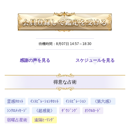
待機時間：8月07日 14:57～18:30
感謝の声を見る
スケジュールを見る
得意な占術
霊感ﾀﾛｯﾄ
ｲﾝｽﾋﾟﾚｰｼｮﾝﾀﾛｯﾄ
ｲﾝｽﾋﾟﾚｰｼｮﾝ
《第六感》
ｼﾝｸﾛﾒｯｾｰｼﾞ
《超感覚》
ﾀﾞｳｼﾞﾝｸﾞ
ｵﾗｸﾙｶｰﾄﾞ
宿曜占星術
遠隔ﾋｰﾘﾝｸﾞ