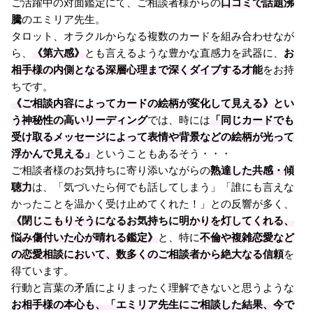
ご活躍中の対面鑑定にて、ご相談者様からの
口コミで話題沸
騰
のエミリア先生。
タロット、オラクルからなる複数のカードを組み合わせなが
ら、
《第六感》
とも言えるような豊かな直感力を武器に、
お
相手様の内側となる深層心理まで深くダイブする才能
をお持
ちです。
《ご相談内容によってカードの絵柄が変化して見える》とい
う神秘性の高いリーディング
では、時には
「同じカードでも
受け取るメッセージによって表情や背景などの絵柄が光って
浮かんで見える」
ということもあるそう・・・
ご相談者様のお気持ちに寄り添いながらの
熟達した共感・傾
聴力
は、「気づいたら何でも話してしまう」「誰にも言えな
かったことを温かく受け止めてくれた！」との反響が多く、
《閉じこもりそうになるお気持ちに明かりを灯してくれる、
悩み傷付いた心が晴れる鑑定》
と、特に
不倫や複雑恋愛など
の恋愛相談において、数多くのご相談者から絶大なる信頼
を
得ています。
行動と言葉の矛盾によりまったく理解できないと思うような
お相手様の本心も、「エミリア先生にご相談した結果、今で