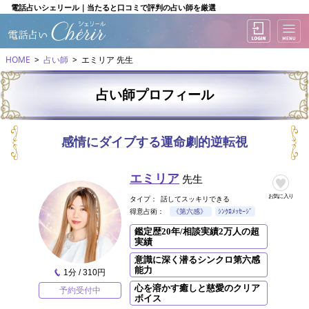
電話占いシェリール｜当たると口コミで評判の占い師を厳選
HOME
占い師
エミリア 先生
占い師プロフィール
感情にダイブする運命劇的逆転視
エミリア
先生
お気に入り
タイプ：
話してスッキリできる
得意占術：
《第六感》
ｼﾝｸﾛﾒｯｾｰｼﾞ
鑑定歴20年/相談実績2万人の超
実績
意識に深く潜るシンクロ第六感
能力
1分 / 310円
心を溶かす癒しと慈愛のクリア
予約受付中
ボイス