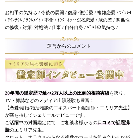
お相手の気持ち / 今後の展開 / 復縁･復活愛 / 複雑恋愛 / ﾂｲﾝﾚｲ
/ ﾂｲﾝｿｳﾙ / ｿｳﾙﾒｲﾄ / 不倫 / ｲﾝﾀｰﾈｯﾄ･SNS恋愛 / 歳の差 / 関係性
の修復 / 対策･対処法 / 仕事 / 自分自身 / ﾍﾟｯﾄの気持ち /
運営からのコメント
20年間の鑑定歴で延べ2万人以上の圧倒的相談実績
を誇り、
TV・雑誌などのメディア出演経験も豊富！
【恋愛/結婚/婚活相談のエキスパート鑑定師：エミリア先生】
が満を持してシェリールデビューです。
ご活躍中の対面鑑定にて、ご相談者様からの
口コミで話題沸
騰
のエミリア先生。
タロット、オラクルからなる複数のカードを組み合わせなが