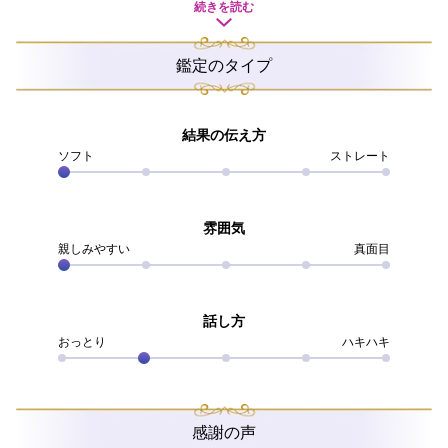
「付き合い始めた彼氏が信じられそうな人か、信頼でき
続きを読む
るあなたに見てほしい！」と、恋愛相談を受けることも
よくありました。
鑑定のタイプ
長い鑑定師生活のなかで2万件以上のご相談者様とご縁が
あり、たくさんの皆様のお手伝いをしながら輝かしい成
就を見届けることができております。
結果の伝え方
望みを諦めず努力が実を結んだ皆様の傍でお力添えでき
ソフト
ストレート
ることに、わたしのほうがいつも幸せや喜びをいただく
ばかりです。
雰囲気
もちろんどんなお悩みでも預けていただくことに有難さ
親しみやすい
真面目
を感じておりますが、今でも恋愛相談は大歓迎！
特に不倫や複雑な恋愛など、《相手がいらっしゃる方と
どうしたらこの先うまくいくか》など、《関係性を発展
話し方
させるための前向きな鑑定》を得意としています。
おっとり
ハキハキ
「相手がいる人への恋愛なんて、否定されることばかり
で誰にもわかってもらえない・・・」
「状況が難しいとわかっているから、もう諦めたほうが
感謝の声
いいのかな？」と、心が折れそうになってしまうこと