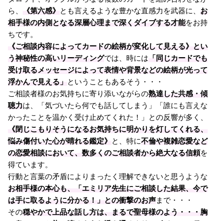
ら、
《第六感》
とも言えるような豊かな直感力を武器に、
お
相手様の内側となる深層心理まで深くダイブする才能
をお持
ちです。
《ご相談内容によってカードの絵柄が変化して見える》とい
う神秘性の高いリーディング
では、時には
「同じカードでも
受け取るメッセージによって表情や背景などの絵柄が光って
浮かんで見える」
ということもあるそう・・・
ご相談者様のお気持ちに寄り添いながらの
熟達した共感・傾
聴力
は、「気づいたら何でも話してしまう」「誰にも言えな
かったことを温かく受け止めてくれた！」との反響が多く、
《閉じこもりそうになるお気持ちに明かりを灯してくれる、
悩み傷付いた心が晴れる鑑定》
と、特に
不倫や複雑恋愛など
の恋愛相談において、数多くのご相談者から絶大なる信頼
を
得ています。
行動と言葉の矛盾によりまったく理解できないと思うような
お相手様の本心も、「エミリア先生にご相談した結果、今で
は手に取るように分かる！」との衝撃のお声
まで・・・
その
穏やかで上品な話し方は、まるで聖母様のよう・・・胸