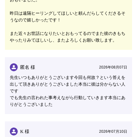
お話していただければいただけるほどたくさんの気持ち
昨日は遠隔ヒーリングしてほしいと頼んだらしてくださるそ
に繋がりやすいので、深い部分にシンクロしやすくする
うなので嬉しかったです！
ためにも、お心のうちを預けてどうぞいろいろお話を聞
かせてくださいね。
また近々お世話になりたいとおもってるのでまた彼のきもち
やったりみてほしいし、またよろしくお願い致します。
《この世にたったひとりの大切なあなた》が笑顔になっ
て、元気になっていただけるために、いつでもお電話を
お待ちしております。
匿名 様
2026年08月07日
＝＝＝＝＝＝＝＝＝＝＝＝＝＝＝
先生いつもありがとうございます今回も何故？という答えを
★･*.｡:シェリール運営よりお知らせ:.｡*･★
出して頂きありがとうございました本当に彼は分からない人
です
電話占いシェリールの超人気鑑定師・
エミリア先生監修
でも先生の言われた事考えながら行動していきます本当にあ
のデジタルコンテンツ
がリリースされました！
りがとうございました
併せて、
エミリア先生の鑑定師インタビュー記事
も公開
中！
エミリア先生の《驚異のシンクロ超感覚》の御力を、ぜ
K 様
2026年07月10日
ひシェリールの電話鑑定にてご体感ください。