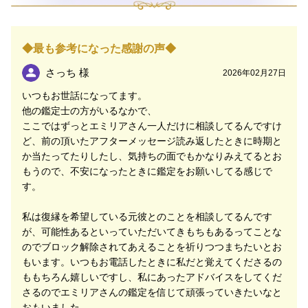
も、時にはありますよね。
ネガティブに感じてしまうような現状があっても、その
◆最も参考になった感謝の声◆
裏側を占いでみていくことで思いもよらない真意が見つ
かることも。
さっち 様
2026年02月27日
いつもお世話になってます。
あなたがひとりでは見つけられなくても、わたしとふた
他の鑑定士の方がいるなかで、
りならできることや、占いであなたのお役に立てること
ここではずっとエミリアさん一人だけに相談してるんですけ
がきっとたくさんあります。
ど、前の頂いたアフターメッセージ読み返したときに時期と
か当たってたりしたし、気持ちの面でもかなりみえてるとお
いつも周囲のために努力をし続けられるあなただからこ
もうので、不安になったときに鑑定をお願いしてる感じで
そ、時にはほっと一息つくことも必要です。
す。
不安と戦い、ひとりで頑張るあなたのそばには、いつで
私は復縁を希望している元彼とのことを相談してるんです
もわたしがいることを思い出していただけますように。
が、可能性あるといっていただいてきもちもあるってことな
のでブロック解除されてあえることを祈りつつまちたいとお
ご縁をいただいた皆様にお悩みを預けていただくからこ
もいます。いつもお電話したときに私だと覚えてくださるの
そ、信頼を預けていただけますよう、「どんなご相談で
ももちろん嬉しいですし、私にあったアドバイスをしてくだ
も主観を入れず、ご相談者様のお気持ちに寄り添って鑑
さるのでエミリアさんの鑑定を信じて頑張っていきたいなと
定する」ということを大切に考えています。
おもいました。