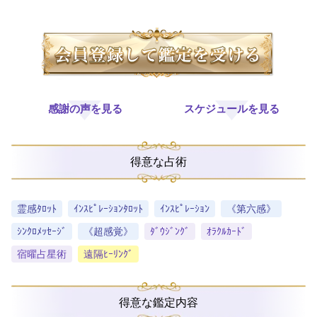
感謝の声を見る
スケジュールを見る
得意な占術
霊感ﾀﾛｯﾄ
ｲﾝｽﾋﾟﾚｰｼｮﾝﾀﾛｯﾄ
ｲﾝｽﾋﾟﾚｰｼｮﾝ
《第六感》
ｼﾝｸﾛﾒｯｾｰｼﾞ
《超感覚》
ﾀﾞｳｼﾞﾝｸﾞ
ｵﾗｸﾙｶｰﾄﾞ
宿曜占星術
遠隔ﾋｰﾘﾝｸﾞ
得意な鑑定内容