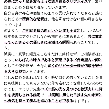
の奥にスッと染み渡るような透き通るクリアボイス
で、凝り
固まった心を自然と溶かしていきます。
自分自身の存在や個性そのままを受け入れてくださると感じ
られるその
圧倒的な慈愛
は、他を寄せ付けない程の輝きを放
っています。
何よりも、
ご相談者様の向かいたい道を全肯定
し、お悩みの
根本要因にアクセスしながら前向きに進めるよう、
共に並走
してくださるその優しさに涙溢れる瞬間
もあることでしょ
う。
誠実に・真摯に鑑定をこなすだけに終始せず、ご相談者様に
とって
いちばんの味方であると実感できる《伴走型占い師》
としての使命感が、今なお
多くのリピーター様が信頼を寄せ
る大きな魅力
と言えます。
悲しみに心を囚われてしまう時や自分の思っていることを誰
にも後押ししてもらえないと落ち込むような厳しい状況のな
かでも、エミリア先生の
《一筋の光を見つける救済力》に背
中を後押しされる鑑定
で、
《笑顔に満ちた目指す先の未来》
へ勇気を持って歩みを進めることができる
はずです。