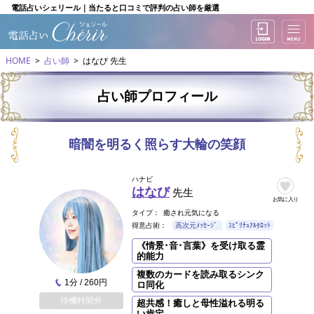
電話占いシェリール｜当たると口コミで評判の占い師を厳選
HOME
占い師
はなび 先生
占い師プロフィール
暗闇を明るく照らす大輪の笑顔
ハナビ
はなび
先生
お気に入り
タイプ：
癒され元気になる
得意占術：
高次元ﾒｯｾｰｼﾞ
ｽﾋﾟﾘﾁｭｱﾙﾀﾛｯﾄ
《情景･音･言葉》を受け取る霊
的能力
複数のカードを読み取るシンク
1分 / 260円
ロ同化
待機時間外
超共感！癒しと母性溢れる明る
い肯定