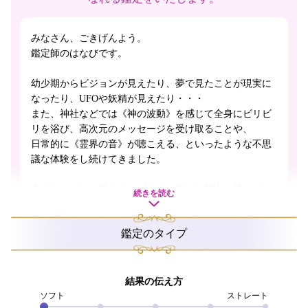
みなさん、ごきげんよう。
鑑定師のはなびです。
幼少期からビジョンが見えたり、夢で見たことが現実に
なったり、UFOや妖精が見えたり・・・
また、神社などでは《神の波動》を感じて全身にビリビ
リを浴び、高次元のメッセージを受け取ることや、
日常的に《霊界の音》が聴こえる、といったような不思
議な体験をし続けてきました。
生まれながらに備わるスピリチュアルな能力を使って、
続きを読む
カードリーディングをメインに、総合的に鑑定します。
鑑定のタイプ
あなた様の心が、不安で揺れる夜に・・・
何もする気が起きないくらい、心が痛い朝に・・・
うれしい現実を、更に好転させたいような時に・・・
結果の伝え方
ただ誰かと話したいような時に・・・
ソフト
ストレート