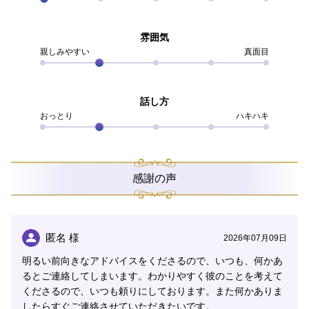
あなた様の心に大切に寄り添い、気付いたら笑顔になっ
ていたり心がほぐれていたりするような、
雰囲気
あなた様の一番の味方でありたい、そう思っています。
親しみやすい
真面目
また、わたし自身、多種多様な経験をしており、《気
功》で自身の気を高めていくうちに、それぞれの境遇の
話し方
方のお気持ちにより一層寄り添いやすくなりました。
おっとり
ハキハキ
わたしたちは、幸せになるために生まれてきました。
見たい未来を明確にしたあなた様が、あなた様にとって
感謝の声
最高にハッピーな未来を掴むために、
常に温かい心で、運命を好転させるためのサポートがで
きる鑑定師でありたいと願っています。
匿名 様
2026年07月09日
わたしにお任せください。
明るい前向きなアドバイスをくださるので、いつも、何かあ
あなた様に逢えるのを、心から楽しみにしております！
るとご連絡してしまいます。わかりやすく彼のことを考えて
くださるので、いつも頼りにしております。また何かありま
したらすぐご連絡させていただきたいです。