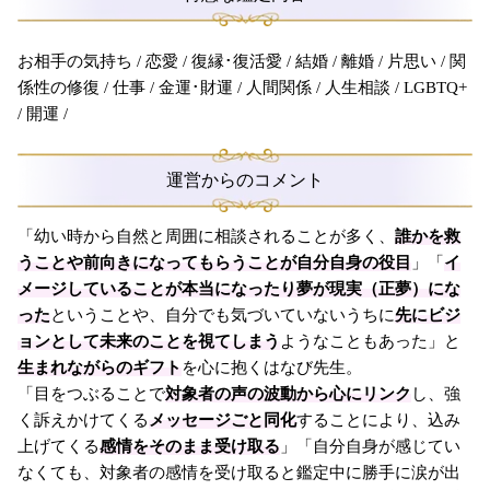
お相手の気持ち / 恋愛 / 復縁･復活愛 / 結婚 / 離婚 / 片思い / 関
係性の修復 / 仕事 / 金運･財運 / 人間関係 / 人生相談 / LGBTQ+
/ 開運 /
運営からのコメント
「幼い時から自然と周囲に相談されることが多く、
誰かを救
うことや前向きになってもらうことが自分自身の役目
」「
イ
メージしていることが本当になったり夢が現実（正夢）にな
った
ということや、自分でも気づいていないうちに
先にビジ
ョンとして未来のことを視てしまう
ようなこともあった」と
生まれながらのギフト
を心に抱くはなび先生。
「目をつぶることで
対象者の声の波動から心にリンク
し、強
く訴えかけてくる
メッセージごと同化
することにより、込み
上げてくる
感情をそのまま受け取る
」「自分自身が感じてい
なくても、対象者の感情を受け取ると鑑定中に勝手に涙が出