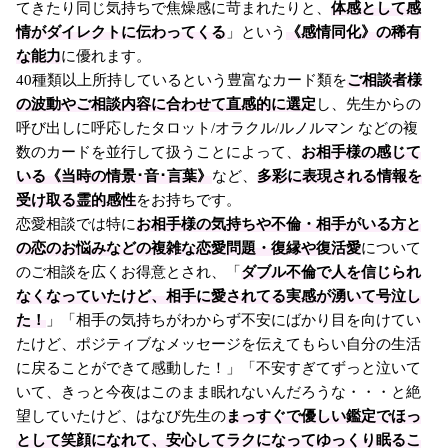
てきたり同じ気持ちで焦燥感に苛まれたりと、
体感として感
情がダイレクトに伝わってくる
」という
《感情同化》の稀有
な能力
に優れます。
40種類以上所持しているという豊富なカード類を
ご相談者様
の波動やご相談内容に合わせて直感的に選定
し、先生からの
呼び出しに呼応したタロット/オラクル/ルノルマン などの複
数のカードを並行して扱うことによって、
お相手様の感じて
いる《当時の情景･音･言葉》
など、
多彩に表現される情報を
受け取る霊的感性
をお持ちです。
恋愛相談では特に
お相手様の気持ちや不倫・相手がいる方と
の恋のお悩みなどの複雑な恋愛問題・復縁や復活愛
について
のご相談を広くお得意とされ、「
ダブル不倫で人を信じられ
なくなっていたけど、相手に愛されてる実感が湧いて号泣し
た！
」「相手の気持ちがわからず不安にばかり目を向けてい
たけど、ポジティブなメッセージを伝えてもらい自分の生活
に戻ることができて感動した！」「不安すぎてずっと泣いて
いて、きっと今夜はこのまま眠れないんだろうな・・・と絶
望していたけど、はなび先生の
まっすぐで優しい鑑定でほっ
として笑顔になれて、安心してラクになってゆっくり眠るこ