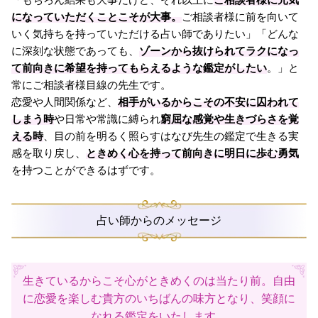
「もちろん結果も大事だけど、それ以上に
ご相談者様に元気
になっていただくことこそが大事。
ご相談者様に前を向いて
いく気持ちを持っていただける占い師でありたい」「どんな
に深刻な状態であっても、
ゾーンから抜けられてラクになっ
て前向きに希望を持ってもらえるような鑑定がしたい
。」と
常にご相談者様目線の先生です。
恋愛や人間関係など、
相手がいるからこその不安に囚われて
しまう時
や日常や常識に縛られ
窮屈な感覚や生きづらさを覚
える時
、目の前を明るく照らすはなび先生の鑑定で生きる実
感を取り戻し、
ときめく心を持って前向きに明日に歩む勇気
を持つことができるはずです。
占い師からのメッセージ
生きているからこそ心がときめくのは当たり前。自由
に恋愛を楽しむ貴方のいちばんの味方となり、笑顔に
なれる鑑定をいたします。