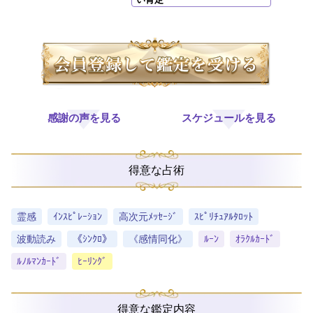
感謝の声を見る
スケジュールを見る
得意な占術
霊感
ｲﾝｽﾋﾟﾚｰｼｮﾝ
高次元ﾒｯｾｰｼﾞ
ｽﾋﾟﾘﾁｭｱﾙﾀﾛｯﾄ
波動読み
《ｼﾝｸﾛ》
《感情同化》
ﾙｰﾝ
ｵﾗｸﾙｶｰﾄﾞ
ﾙﾉﾙﾏﾝｶｰﾄﾞ
ﾋｰﾘﾝｸﾞ
得意な鑑定内容