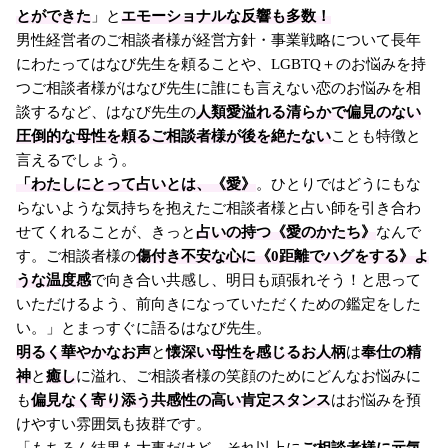
とができた
」と
エモーショナルな反響も多数！
男性経営者のご相談者様が経営方針・事業戦略について長年
にわたってはなび先生を頼ることや、LGBTQ＋のお悩みを持
つご相談者様がはなび先生に誰にも言えない恋のお悩みを相
談するなど、はなび先生の
人類愛溢れる清らかで偏見のない
圧倒的な母性を頼るご相談者様が後を絶たない
ことも特徴と
言えるでしょう。
「わたしにとって占いとは、《愛》
。ひとりではどうにもな
らないような気持ちを抱えたご相談者様と占い師を引き合わ
せてくれることが、きっと
占いの持つ《愛のかたち》
なんで
す。ご相談者様の
傷付き不安な心に《0距離でハグをする》よ
うな温度感
で向き合い共感し、明日も頑張れそう！と思って
いただけるよう、前向きになっていただくための鑑定をした
い。」とまっすぐに語るはなび先生。
明るく華やかなお声
と
懐深い母性を感じるお人柄
は
奉仕の精
神
と
癒し
に溢れ、ご相談者様の笑顔のためにどんなお悩みに
も
偏見なく寄り添う共感性の高い肯定スタンス
はお悩みを預
けやすい雰囲気も抜群です。