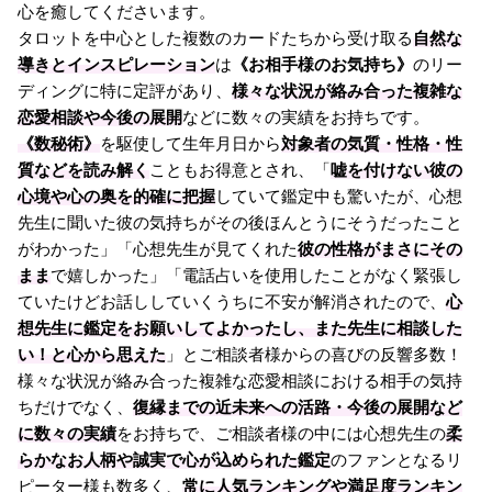
心を癒してくださいます。
タロットを中心とした複数のカードたちから受け取る
自然な
導きとインスピレーション
は
《お相手様のお気持ち》
のリー
ディングに特に定評があり、
様々な状況が絡み合った複雑な
恋愛相談や今後の展開
などに数々の実績をお持ちです。
《数秘術》
を駆使して生年月日から
対象者の気質・性格・性
質などを読み解く
こともお得意とされ、「
嘘を付けない彼の
心境や心の奥を的確に把握
していて鑑定中も驚いたが、心想
先生に聞いた彼の気持ちがその後ほんとうにそうだったこと
がわかった」「心想先生が見てくれた
彼の性格がまさにその
まま
で嬉しかった」「電話占いを使用したことがなく緊張し
ていたけどお話ししていくうちに不安が解消されたので、
心
想先生に鑑定をお願いしてよかったし、また先生に相談した
い！と心から思えた
」とご相談者様からの喜びの反響多数！
様々な状況が絡み合った複雑な恋愛相談における相手の気持
ちだけでなく、
復縁までの近未来への活路・今後の展開など
に数々の実績
をお持ちで、ご相談者様の中には心想先生の
柔
らかなお人柄や誠実で心が込められた鑑定
のファンとなるリ
ピーター様も数多く、
常に人気ランキングや満足度ランキン