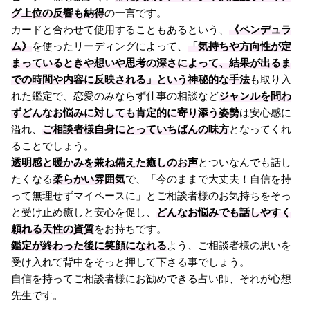
グ上位の反響も納得
の一言です。
カードと合わせて使用することもあるという、
《ペンデュラ
ム》
を使ったリーディングによって、
「気持ちや方向性が定
まっているときや想いや思考の深さによって、結果が出るま
での時間や内容に反映される」という神秘的な手法
も取り入
れた鑑定で、恋愛のみならず仕事の相談など
ジャンルを問わ
ずどんなお悩みに対しても肯定的に寄り添う姿勢
は安心感に
溢れ、
ご相談者様自身にとっていちばんの味方
となってくれ
ることでしょう。
透明感と暖かみを兼ね備えた癒しのお声
とついなんでも話し
たくなる
柔らかい雰囲気
で、「今のままで大丈夫！自信を持
って無理せずマイペースに」とご相談者様のお気持ちをそっ
と受け止め癒しと安心を促し、
どんなお悩みでも話しやすく
頼れる天性の資質
をお持ちです。
鑑定が終わった後に笑顔になれる
よう、ご相談者様の思いを
受け入れて背中をそっと押して下さる事でしょう。
自信を持ってご相談者様にお勧めできる占い師、それが心想
先生です。