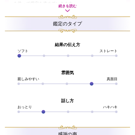
を使って鑑定を進めていきます。
続きを読む
タロットカードからの豊かなアドバイスとドリーミング
セラピーカードからの自然な導きで、
鑑定のタイプ
あなた様が笑顔になるきっかけを一緒に見つけて、素敵
な未来へと繋げていきましょう。
結果の伝え方
前に進むために必要なきっかけをカードを通じて一緒に
ソフト
ストレート
見つけられるよう、真心を込めて鑑定いたします。
お電話お待ちしております。
雰囲気
親しみやすい
真面目
＝＝＝＝＝＝＝＝＝＝＝＝＝＝＝
★･*.｡:シェリール運営よりお知らせ:.｡*･★
話し方
おっとり
ハキハキ
電話占いシェリールの超人気鑑定師・
心想先生の鑑定師
インタビュー記事
を公開中！
癒しと真心に溢れる心想先生の鑑定をぜひシェリールの
電話鑑定にてご体感ください。
感謝の声