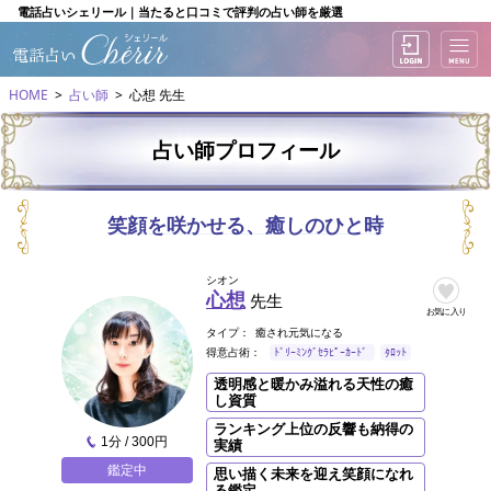
電話占いシェリール｜当たると口コミで評判の占い師を厳選
HOME
占い師
心想 先生
占い師プロフィール
笑顔を咲かせる、癒しのひと時
シオン
心想
先生
お気に入り
タイプ：
癒され元気になる
得意占術：
ﾄﾞﾘｰﾐﾝｸﾞｾﾗﾋﾟｰｶｰﾄﾞ
ﾀﾛｯﾄ
透明感と暖かみ溢れる天性の癒
し資質
ランキング上位の反響も納得の
1分 / 300円
実績
鑑定中
思い描く未来を迎え笑顔になれ
る鑑定